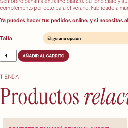
Sombrero panamá extrafino blanco. Su tono claro y su 
complemento perfecto para el verano. Fabricado a man
Ya puedes hacer tus pedidos online, y si necesitas 
Talla
Sombrero
AÑADIR AL CARRITO
panamá
original
extrafino
blanco
TIENDA
cantidad
Productos
rela