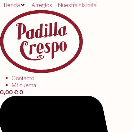
Tienda
Arreglos
Nuestra historia
Contacto
Mi cuenta
0,00
€
0