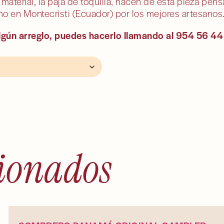
material, la paja de toquilla, hacen de esta pieza pe
o en Montecristi (Ecuador) por los mejores artesanos
algún arreglo, puedes hacerlo llamando al 954 56 44
cionados