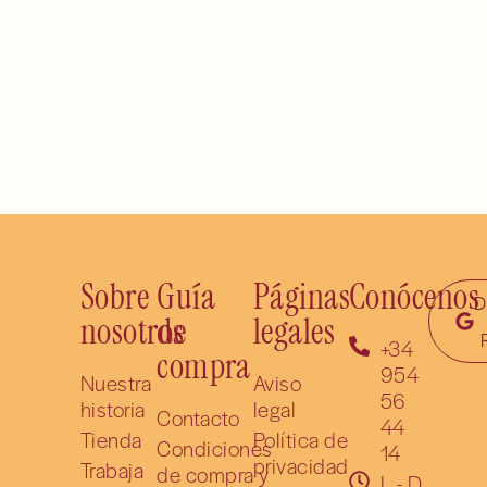
Sobre
Guía
Páginas
Conócenos
D
nosotros
de
legales
+34
compra
954
Nuestra
Aviso
56
historia
legal
Contacto
44
Tienda
Política de
Condiciones
14
privacidad
Trabaja
de compra y
L - D